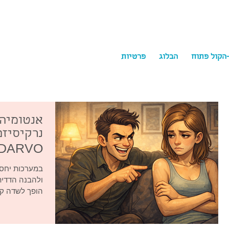
-הקול פתוח
הבלוג
פרטיות
ychology
אנטומיה 
נרקיסיזם
DARVO
במערכות יחסי
ולהבנה הדדית
הופך לשדה קר
הראשון. המנגנ
DARVO