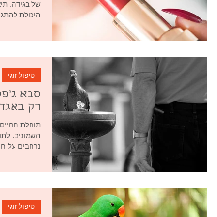
של בגידה. תי
היכולת להתגונ
טיפול זוגי
סבא ג'פט
רק באגד
תוחלת החיים ע
השמונים. לתו
נרחבים על חיי
טיפול זוגי