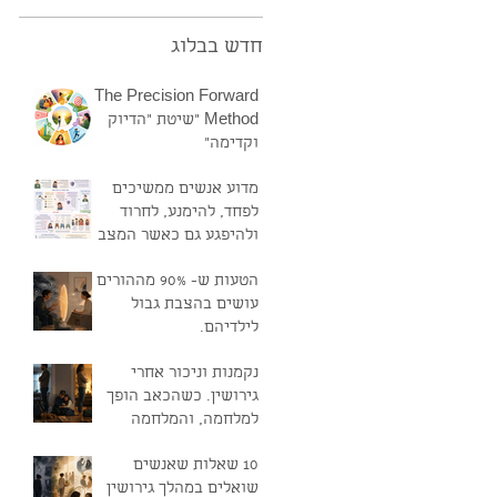
חדש בבלוג
The Precision Forward
Method "שיטת "הדיוק
וקדימה"
מדוע אנשים ממשיכים
לפחד, להימנע, לחרוד
ולהיפגע גם כאשר המצב
טוב?
הטעות ש- 90% מההורים
עושים בהצבת גבול
לילדיהם.
נקמנות וניכור אחרי
גירושין. כשהכאב הופך
למלחמה, והמלחמה
ממשיכה להחזיק את
10 שאלות שאנשים
הקשר בחיים
שואלים במהלך גירושין