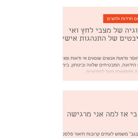
לציה היא התנהגות החוצה גבולות במטרה
 שליטה באינטראקציה בינאישית. היא קיימת
רום): החל מ"שקרים לבנים" חברתיים ועד
ם חרדות ולחצים
כולוגית שיטתית. אנשים הנוקטים
גיה של מצבי לחץ ואי
ושים ז
בטים של התנהגות אישית
וסר וודאות אנשים שונאים אי ודאות ופגיעה
הידועה, המבטיחים שלווה וביטחון. בימים
ה מתמשכת מעל לחודשיים...
בי אז למה אני מרגישה
בגב" משמש לעתים קרובות תיאור פלסטי