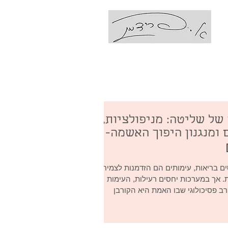
עם אביבה פרידמן
Coaching Ps
של שליטה: מניפולציות,
 ומנגנון היפוך האשמה-
ם בריאות, עימותים הם הזדמנות לצמיחה
. אך במערכות יחסים רעילות, העימות
ב פסיכולוגי שבו האמת היא הקורבן
ון המתוחכם ביותר בזירה הזו מכונה
, והבנתו היא המפתח להחזרת השליטה
והשפיות לחייכם. 1. מהי מניפולציה ואיפה היא פוגשת