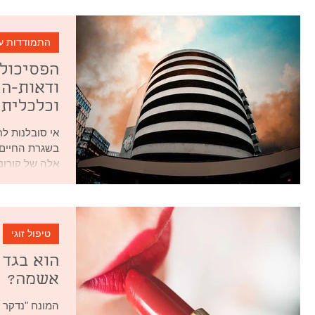
אותנו? מניפו
להשיג כוח או
על רצף (ספקט
התמודדות ע
להתעללות פסי
הפסיכולו
במניפולציות ע
ודאות-הי
וכלכלית
אי סובלנות לח
בשגרת החיים 
אלה של קורונ
טיפול זוגי
הוא בגד 
אשמה?
המונח "נדקר 