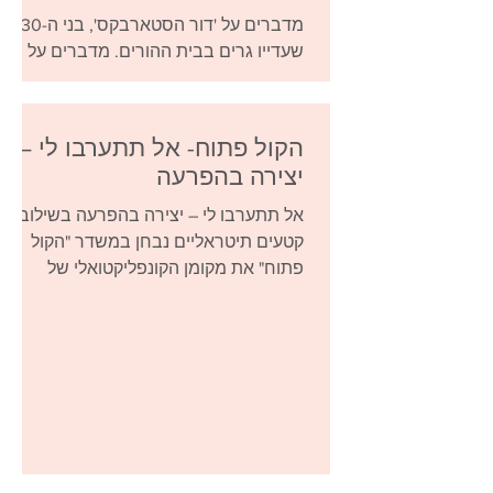
מדברים על 'דור הסטארבקס', בני ה-30
שעדיין גרים בבית ההורים. מדברים על
"ערכים נודדים", על פסטה על השיש, על
יחסים וצוחקים הרבה תוך כדי.
הקול פתוח- אל תתערבו לי –
יצירה בהפרעה
אל תתערבו לי – יצירה בהפרעה בשילוב
קטעים תיטראליים נבחן במשדר "הקול
פתוח" את מקומן הקונפליקטואלי של
אמיתות חיים מקובלות המתנגשות עם
עולמן...