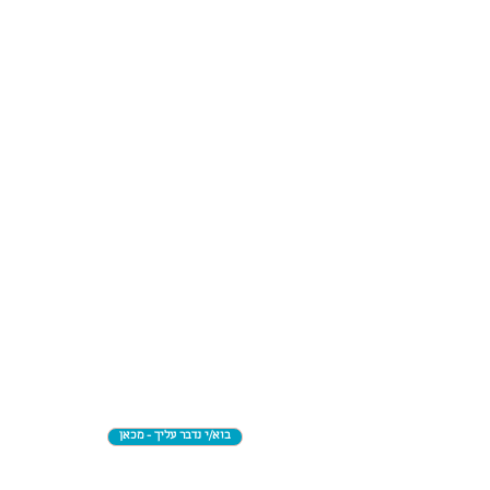
בוא/י נדבר עליך - מכאן