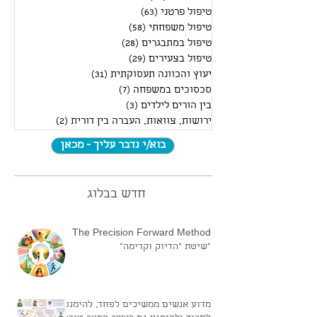
התמודדות עם חרדות ולחצים
(51)
51 פוסטים
טיפול זוגי
(82)
82 פוסטים
טיפול פרטני
(63)
63 פוסטים
טיפול משפחתי
(58)
58 פוסטים
טיפול במתבגרים
(28)
28 פוסטים
טיפול בצעירים
(29)
29 פוסטים
יעוץ והכוונה תעסוקתית
(31)
31 פוסטים
סכסוכים במשפחה
(7)
7 פוסטים
בין הורים לילדים
(3)
3 פוסטים
ירושות, צוואות, העברה בין דורית
(2)
2 פוסטים
בוא/י נדבר עליך - מכאן
חדש בבלוג
The Precision Forward Method
"שיטת "הדיוק וקדימה"