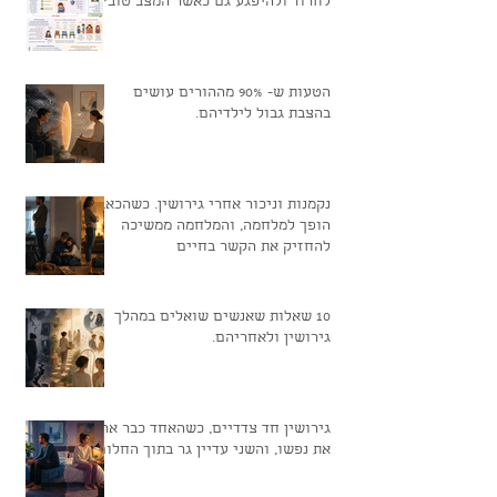
מדוע אנשים ממשיכים לפחד, להימנע,
לחרוד ולהיפגע גם כאשר המצב טוב?
הטעות ש- 90% מההורים עושים
בהצבת גבול לילדיהם.
נקמנות וניכור אחרי גירושין. כשהכאב
הופך למלחמה, והמלחמה ממשיכה
להחזיק את הקשר בחיים
10 שאלות שאנשים שואלים במהלך
גירושין ולאחריהם.
גירושין חד צדדיים, כשהאחד כבר ארז
את נפשו, והשני עדיין גר בתוך החלום