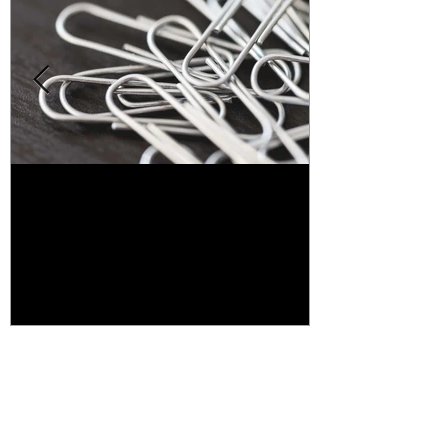
למה שרבוטים - Doodling בזמן
מ
הקשבה מוציאים מהדעת?
תגיות
"הבלתי נראים"- דויד צוויג
career insight
cbt