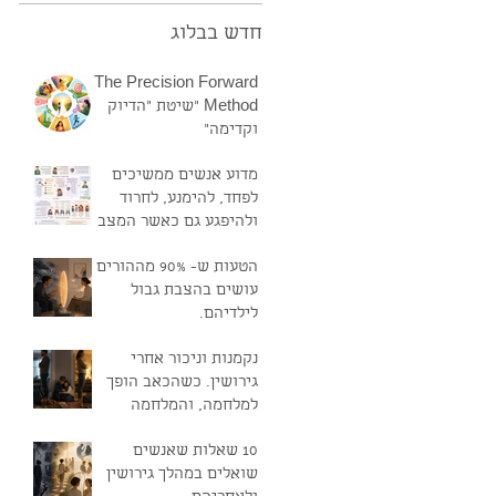
חדש בבלוג
The Precision Forward
Method "שיטת "הדיוק
וקדימה"
מדוע אנשים ממשיכים
לפחד, להימנע, לחרוד
ולהיפגע גם כאשר המצב
טוב?
הטעות ש- 90% מההורים
עושים בהצבת גבול
לילדיהם.
נקמנות וניכור אחרי
גירושין. כשהכאב הופך
למלחמה, והמלחמה
ממשיכה להחזיק את
10 שאלות שאנשים
הקשר בחיים
שואלים במהלך גירושין