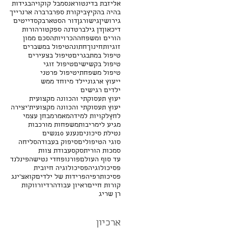
אליזבת בדינטור
אנסמבל קוקויה
בגידות
בהיה בהקיץ
ביקורת ספר
ברברה ארנרייך
גירושין
גישור
גן
דור הסטארבקס
דייטים
דיכאון
דן גילברט
דנה ספקטור
הורות
הורים ומשפחה
הכרויות
הסכם ממון
זוגיות
חינוך
חתונה
טיפול במשברים
טיפול במתבגרים
טיפול בצעירים
טיפול בקשישים
טיפול זוגי
טיפול משפחתי
טיפול פרטני
ייעוץ ארגוני
ילד מיוחד ממש
ילדים רגישים
יעוץ תעסוקתי והכוונה מקצועית
יעוץ תעסוקתי והכוונה מקצועית'
יצירה
לחץ
לקויות למידה
מאמר
מבחן עצמי
מגיע לי
מריבות
משפחות מורכבות
נטילת סיכונים
נענע 10
נשים
סוגי הטיפולים
סיפוק בעבודה
סליחה
סמכות הורית
סקס
עבודת צוות
עד סוף העולם
פורנו
פחדי נטישה
פינלנד
פסיכולוגיה
פסיכולוגיה חיובית
פסיכותרפיה
פרידות של ילדים
קואצ'ינג
קורות חיים
ראיון עבודה
רדיו
רווקות
רן שריג
ארכיון