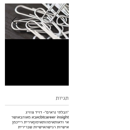
למה שרבוטים -
מי
Doodling בזמן הקשבה
מוציאים מהדעת?
תגיות
"הבלתי נראים"- דויד צוויג
career insight
cbt
אבא מאוהב
אושר
אי ודאות
אימהות
אימון
אירית רייכמן
אישיות רגישה
אישיות שברירית