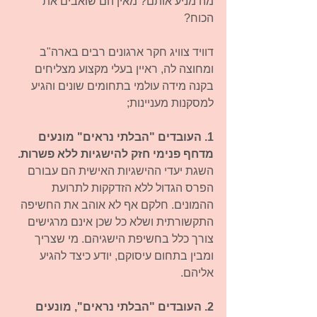
מה מניע אותם? מאין הם שואבים את 
הכוח? 
דוויד צוויג חקר ארגונים רבים בארה"ב 
ומחוצה לה, ראיין בעלי מקצוע מצליחים 
בקנה מידה עולמי בתחומים שונים והגיע 
למסקנות מעניינות; 
1. העובדים "הבלתי נראים" מונעים 
מדחף פנימי חזק להישגיות ללא פשרות.
השגת יעדי ההישגיות האישית הם עבורם 
הפרס הגדול ללא הזדקקות לתרועת 
ההמונים. חלקם אף לא אוהב את החשיפה 
התקשורתית ושלא כל שכן אינם מרגישים 
צורך כלל בחשיפת הישגיהם. מי שצריך 
ומבין בתחום עיסוקם, יודע כיצד להגיע 
אליהם. 
2. העובדים "הבלתי נראים", מונעים 