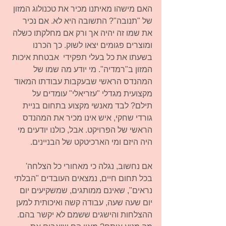
האם מישהו מאיתנו מכיר את טכנולוג המזון 
של "תנובה"? התשובה היא לא. אם נכיר 
את שמו זה יהיה אך ורק אם מחלקתו כשלה 
ומוצרים פגומים יצאו לשוק. כך הכרנו 
בשעתו את כל בעלי תפקידי  אבטחת איכות 
המזון ב"רמדיה". מי יודע מה שמו של 
המהנדס הראשי שבעקבות עבודתו המאוד 
מקצועית מגדלי "עזריאלי" עומדים על 
תילם? לבד מאנשי מקצוע בתחום בניית 
גורדי שחקי, איש אינו מכיר את המהנדס 
הראשי של הפרויקט. אבל, כולנו יודעים מי 
היה היזם ומי הארכיטקט של הבניינים. 
אם נחשוב, נגלה כי מאחורי כל הצלחה' 
בכל תחום חיים, נמצאים העובדים "הבלתי 
נראים", שאינם ממותגים, שמשקיעים יום 
יום שעה שעה, עבודה קשה ואיכותית למען 
ההצלחות והישגים ששמם לא יקשר בהם. 