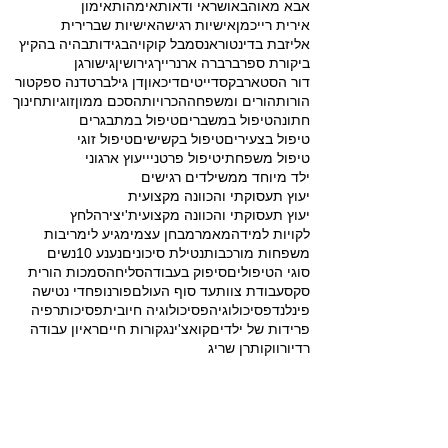
אבא מאוהב
אושר
אי ודאות
אימהות
אימון
אירית רייכמן
אישיות רגישה
אישיות שברירית
אליזבת בדינטור
אנסמבל קוקויה
בגידות
בהיה בהקיץ
ביקורת ספר
ברברה ארנרייך
גירושין
גישור
גן
דור הסטארבקס
דייטים
דיכאון
דן גילברט
דנה ספקטור
הורות
הורים ומשפחה
הכרויות
הסכם ממון
זוגיות
חינוך
חתונה
טיפול במשברים
טיפול במתבגרים
טיפול בצעירים
טיפול בקשישים
טיפול זוגי
טיפול משפחתי
טיפול פרטני
ייעוץ ארגוני
ילד מיוחד ממש
ילדים רגישים
יעוץ תעסוקתי והכוונה מקצועית
יעוץ תעסוקתי והכוונה מקצועית'
יצירה
לחץ
לקויות למידה
מאמר
מבחן עצמי
מגיע לי
מריבות
משפחות מורכבות
נטילת סיכונים
נענע 10
נשים
סוגי הטיפולים
סיפוק בעבודה
סליחה
סמכות הורית
סקס
עבודת צוות
עד סוף העולם
פורנו
פחדי נטישה
פינלנד
פסיכולוגיה
פסיכולוגיה חיובית
פסיכותרפיה
פרידות של ילדים
קואצ'ינג
קורות חיים
ראיון עבודה
רדיו
רווקות
רן שריג