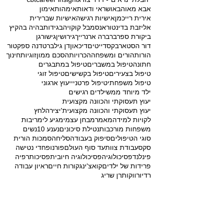
אבא מאוהב
אושר
אי ודאות
אימהות
אימון
אירית רייכמן
אישיות רגישה
אישיות שברירית
אליזבת בדינטור
אנסמבל קוקויה
בגידות
בהיה בהקיץ
ביקורת ספר
ברברה ארנרייך
גירושין
גישור
גן
דור הסטארבקס
דייטים
דיכאון
דן גילברט
דנה ספקטור
הורות
הורים ומשפחה
הכרויות
הסכם ממון
זוגיות
חינוך
חתונה
טיפול במשברים
טיפול במתבגרים
טיפול בצעירים
טיפול בקשישים
טיפול זוגי
טיפול משפחתי
טיפול פרטני
ייעוץ ארגוני
ילד מיוחד ממש
ילדים רגישים
יעוץ תעסוקתי והכוונה מקצועית
יעוץ תעסוקתי והכוונה מקצועית'
יצירה
לחץ
לקויות למידה
מאמר
מבחן עצמי
מגיע לי
מריבות
משפחות מורכבות
נטילת סיכונים
נענע 10
נשים
סוגי הטיפולים
סיפוק בעבודה
סליחה
סמכות הורית
סקס
עבודת צוות
עד סוף העולם
פורנו
פחדי נטישה
פינלנד
פסיכולוגיה
פסיכולוגיה חיובית
פסיכותרפיה
פרידות של ילדים
קואצ'ינג
קורות חיים
ראיון עבודה
רדיו
רווקות
רן שריג