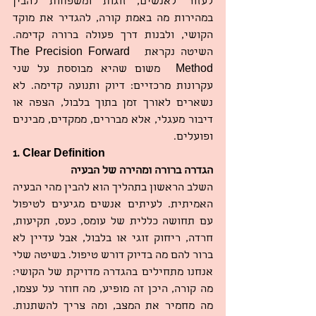
לעזור לאנשים, זוגות ומשפחות להבין 
במהירות מה באמת קורה, להגדיר את מוקד 
הקושי, ולבנות דרך פעולה ברורה קדימה. 
השיטה נקראת  The Precision Forward 
Method  משום שהיא מבוססת על שני 
עקרונות מרכזיים: דיוק ותנועה קדימה. לא 
נשארים לאורך זמן בתוך בלבול, הצפה או 
דיבור מעגלי, אלא מבררים, ממקדים, מבינים 
ופועלים.
1. Clear Definition
הגדרה ברורה ומהירה של הבעיה
השלב הראשון בתהליך הוא להבין מהי הבעיה 
האמיתית. לעיתים אנשים מגיעים לטיפול 
עם תחושה כללית של עומס, כעס, תקיעות, 
חרדה, ריחוק זוגי או בלבול, אבל עדיין לא 
ברור להם מה בדיוק דורש טיפול. בשיטה שלי 
אנחנו מתחילים בהגדרה מדויקת של הקושי: 
מה קורה, היכן זה מופיע, מה חוזר על עצמו, 
מה מחמיר את המצב, ומה צריך להשתנות. 