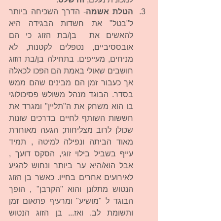
הטלת אשמה
- הדרך השכיחה ביותר 
ל"בטל" את חשדות הבגידה היא 
להאשים את  בן/בת הזוג כי הם 
אובססיביים, נטפלים לקטנות, לא 
מניחים, מעייפים. בתחילה בן/בת הזוג 
חושבים שאולי באמת הם הפכו לכאלה 
אך כעבור זמן הם מבינים שהם ממש 
בסדר. הבוגד מנהל משולש פסיכולוגי 
בו הוא משחק את ה"תליין" ומגרד את 
חששות השותף לחיים בדרכים שונות 
שכולן לרוב מצליחות; הגעה מאוחרת 
מאוד הביתה ונפילה למיטה , תמיד 
עייף בשביל בילוי זוגי, הסקס דועך , 
אבל הוא/היא ער ביותר ונחוש להגיע 
לאירועים אחרים בחייו. כאשר בן הזוג 
הנטוש מתלונן והוא "הקרבן" , הופך 
הבוגד ל "מושיע" ומרעיף פתאום זמן 
ותשומת לב. ואז... בן הזוג הנטוש 