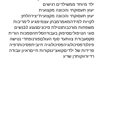
ילד מיוחד ממש
ילדים רגישים
יעוץ תעסוקתי והכוונה מקצועית
יעוץ תעסוקתי והכוונה מקצועית'
יצירה
לחץ
לקויות למידה
מאמר
מבחן עצמי
מגיע לי
מריבות
משפחות מורכבות
נטילת סיכונים
נענע 10
נשים
סוגי הטיפולים
סיפוק בעבודה
סליחה
סמכות הורית
סקס
עבודת צוות
עד סוף העולם
פורנו
פחדי נטישה
פינלנד
פסיכולוגיה
פסיכולוגיה חיובית
פסיכותרפיה
פרידות של ילדים
קואצ'ינג
קורות חיים
ראיון עבודה
רדיו
רווקות
רן שריג