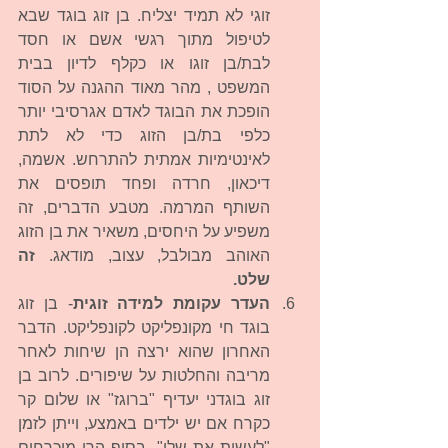
זוגי לא תמיד יצליח. בן זוג בוגד שבא 
לטיפול מתוך רגשי אשם או חסד 
לבת/בן זוגו או כקלף לדיון בבית 
המשפט , מהר מאוד ההגנה על הסוד 
הופכת את הבוגד לאדם אגרסיבי יותר 
כלפי בת/בן הזוג כדי לא לתת 
לאינטימיות אמתית להתרחש. אשמה, 
דיכאון, חרדה ופחד תופסים את 
השותף המרמה. מטבע הדברים, זה 
משפיע על היחסים, משאיר את בן הזוג 
האוהב מבולבל, עצוב, מודאג. 
זה 
שלט.
העדר עקומת למידה זוגית
- בן זוג 
בוגד חי מקונפליקט לקונפליקט. הדבר 
האחרון שהוא ירצה הן שיחות לאחר 
מריבה והחלטות על שיפורים. לרוב בן 
זוג בוגדני יעדיף "ברוגז" או שלום קר 
כקרח אם יש ילדים באמצע, וייתן לזמן 
"לעשות את שלו", בסוף הרי מוכרחים 