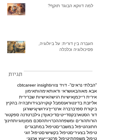
למה דווקא הבוגד תוקף?
העברה בין דורית: על ביולוגיה,
פסיכולוגיה וכלכלה
תגיות
"הבלתי נראים"- דויד צוויג
career insight
cbt
אבא מאוהב
אושר
אי ודאות
אימהות
אימון
אירית רייכמן
אישיות רגישה
אישיות שברירית
אליזבת בדינטור
אנסמבל קוקויה
בגידות
בהיה בהקיץ
ביקורת ספר
ברברה ארנרייך
גירושין
גישור
גן
דור הסטארבקס
דייטים
דיכאון
דן גילברט
דנה ספקטור
הורות
הורים ומשפחה
הכרויות
הסכם ממון
זוגיות
חינוך
חתונה
טיפול במשברים
טיפול במתבגרים
טיפול בצעירים
טיפול בקשישים
טיפול זוגי
טיפול משפחתי
טיפול פרטני
ייעוץ ארגוני