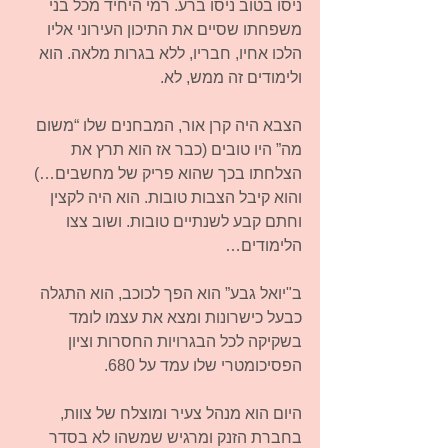
ניסו בטוב ניסו ברע. רמי היחיד מכל בני 
משפחתו שסיים את התיכון העירוני אליו 
הלכו אחיו, חבריו, ללא בגרות מלאה. הוא 
ולימודים זה ממש, לא.
הצבא היה קרן אור, המבחנים שלו “משום 
מה” היו טובים (כבר אז הוא תרץ את 
הצלחתו בכך שהוא פריק של מחשבים…) 
והוא קיבל הצבות טובות. הוא היה לקצין 
וחתם קבע לשנתיים טובות. ושוב צצו 
הלימודים…
ב"יואל גבע” הוא הפך לכוכב, הוא התגלה 
כבעל כישרונות ומצא את עצמו לומד 
בשקיקה לכל הבגרויות החסרות וציון 
הפסיכומטרי שלו עמד על 680.
היום הוא מנהל צעיר ומוצלח של צוות, 
בחברת הזנק ומרגיש שמשהו לא בסדר 