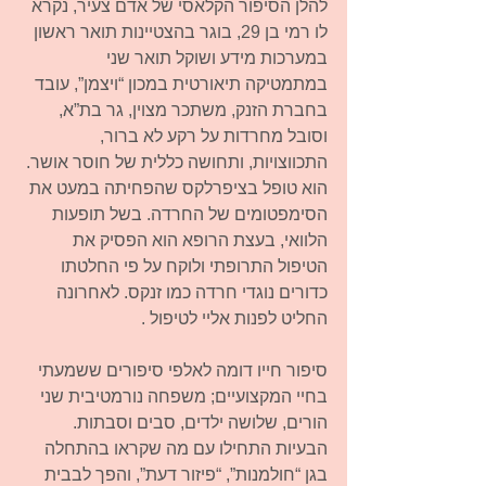
להלן הסיפור הקלאסי של אדם צעיר, נקרא 
לו רמי בן 29, בוגר בהצטיינות תואר ראשון 
במערכות מידע ושוקל תואר שני 
במתמטיקה תיאורטית במכון “ויצמן”, עובד 
בחברת הזנק, משתכר מצוין, גר בת”א, 
וסובל מחרדות על רקע לא ברור, 
התכווצויות, ותחושה כללית של חוסר אושר. 
הוא טופל בציפרלקס שהפחיתה במעט את 
הסימפטומים של החרדה. בשל תופעות 
הלוואי, בעצת הרופא הוא הפסיק את 
הטיפול התרופתי ולוקח על פי החלטתו 
כדורים נוגדי חרדה כמו זנקס. לאחרונה 
החליט לפנות אליי לטיפול .
סיפור חייו דומה לאלפי סיפורים ששמעתי 
בחיי המקצועיים; משפחה נורמטיבית שני 
הורים, שלושה ילדים, סבים וסבתות. 
הבעיות התחילו עם מה שקראו בהתחלה   
בגן “חולמנות”, “פיזור דעת”, והפך לבבית 