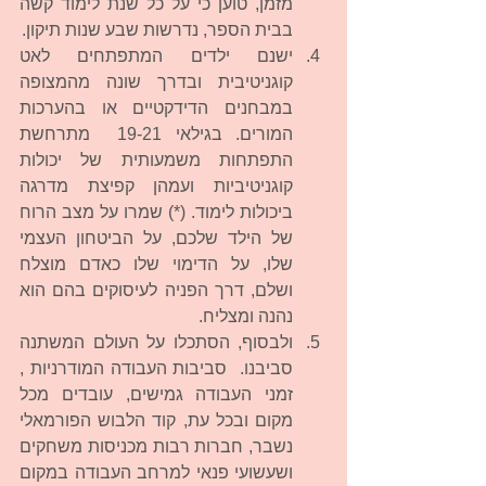
מזמן, טוען כי על כל שנת לימוד קשה 
בבית הספר, נדרשות שבע שנות תיקון.  
ישנם ילדים המתפתחים לאט 
קוגניטיבית ובדרך שונה מהמצופה 
במבחנים הדידקטיים או בהערכות 
המורים. בגילאי 19-21  מתרחשת 
התפתחות משמעותית של יכולות 
קוגניטיביות ועמהן קפיצת מדרגה 
ביכולות לימוד. (*) שמרו על מצב הרוח 
של הילד שלכם, על הביטחון העצמי 
שלו, על הדימוי שלו כאדם מוצלח 
ושלם, דרך הפניה לעיסוקים בהם הוא 
נהנה ומצליח.  
ולבסוף, הסתכלו על העולם המשתנה 
סביבנו.  סביבות העבודה המודרניות , 
זמני העבודה גמישים, עובדים מכל 
מקום ובכל עת, קוד הלבוש הפורמאלי 
נשבר, חברות רבות מכניסות משחקים 
ושעשועי פנאי למרחב העבודה במקום 