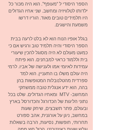
הספר היסודי ל “מעופף”. הוא היה מכור כל 
ילדותו לטלוויזיה ומחשב. שני אחיו הגדולים 
היו תלמידים טובים מאוד. הוריו דרשו 
משמעת והישגים.
בגלל אופיו הנוח הוא לא בלט לרעה בבית 
הספר היסודי והיה תלמיד טוב ורגיש אם כי 
כמעט מעולם לא היה מסוגל להכין שיעורי 
בית וללמוד כראוי למבחנים. הוא פיתח 
עמידות לאיומי אמו ולענישה של אביו. לרמי 
היה עולם משלו בו התעניין. הוא למד 
ספרדית מהטלנובלות המטופשות בהן 
בהה, הוא ידע אנגלית טובה ממשחקי 
המחשב- MTV  ומאחיו הגדולים. שלט בכל 
נתוני הליגות של הכדורגל והכדורסל בארץ 
ובעולם, פתר תשבצים, שיחק שעות 
במחשב, ניגן על אורגנית, אהב ספורט 
תחרותי, חופשות, נסיעות, הרבה בשאלות 
וגלש שעות באינטרנט, הכול חוץ ממה 