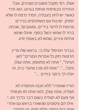
אצלו. רמי מקבל משובים מצוינים, אבל 
החרדה הבסיסית אוחזת בגרונו. הוא חרד 
כאשר יש לחץ בעבודה, תמיד נדמה לו שלא 
יספיק. ישיבות עם משתתפים בכירים 
גורמות לו לרעד בידיים, גמגום קל, שכחה, 
ברור לו שהוא יכשל בסוף, שיגלו שהוא 
אחיזת עיניים, שהוא לא באמת יודע.
בברור הטיפולי עלה כי, בראש שלו עדיין 
חרוטות חזק כל אמרות המורים:” לאן 
תגיע?”, ” אתה לא מתאמץ, אתה עצלן 
וחבל…”, ” אתה לא מכין שיעורי בית, זה 
יעלה לך ביוקר בחיים …”
הוריו שאמרו:” ללא הכנה והתמדה לא 
תצליח, אתה עצלן, למה אתה לא מנסה? 
אף פעם לא תצליח בשום דבר בדרך הזו..”. 
 אילו הם ציטוטים שנשארו בראש גם אחרי 
שימי בית הספר חלפו מזמן. זה המחיר 