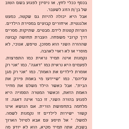
בכסף ככלי לחץ, או ניסיון לפגוע בשם הטוב 
של בן /ת הזוג לשעבר.
אבל היא יכולה להיות גם שקטה, כמעט 
אלגנטית. איחורים קבועים במסירת הילדים. 
הערות קטנות לידם. מבטים. שתיקות. מסרים 
דרך קרובי משפחה. העברת תחושה קבועה 
שההורה השני הוא מסוכן, טיפש, אנוכי, לא 
מוסרי או לא ראוי לאהבה.
נקמנות אינה תמיד נראית כמו התפרצות. 
לפעמים היא נראית כמו “דאגה”. כמו “אני רק 
אומרת לילדים את האמת”. כמו “אני רק מגן 
עליהם”. כמו “שיידעו מי באמת פירק את 
הבית”. אבל כאשר הילד משלם את מחיר 
האמת הזאת, וכאשר המטרה הסמויה היא 
לפגוע בהורה השני, זו כבר אינה דאגה. זו 
מלחמה בתחפושת הורית. אם הנושא אינו 
קשור ישירות לילדים זו נקמנות לשמה. 
למשל: " אל תיסע עם אבא לטיול הארוך 
בשבת, אתה תמיד מקיא, הוא לא יודע מה 