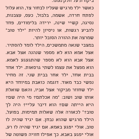
ביקורת על חלק ממנו.
כאשר ילד מרגיש שעליו לבחור צד, הוא עלול 
לפתח חרדה, אשמה, בלבול, כעס, עצבנות, 
נסיגה, קשיי שינה, ירידה בלימודים, פחד 
להביע רגשות, או ניסיון להיות “ילד טוב” 
שמרצה את ההורה הסובל יותר.
במצבי שנאה מתמשכים, הילד לומד להסתיר. 
אצל אמא הוא לא מספר שנהנה אצל אבא. 
אצל אבא הוא לא מספר שהתגעגע לאמא. 
הוא מפצל את עצמו לשתי גרסאות. ילד אחד 
בבית אחד, ילד אחר בבית שני. זה מחיר 
נפשי כבד מאוד. דוגמה כואבת במיוחד היא 
ילד שחוזר מביקור אצל אביו, והאם שואלת 
אותו שוב ושוב: “מה אכלתם? מי היה שם? 
היא הייתה שם? הוא דיבר עליי? היה לך 
טוב?” לכאורה אלה שאלות תמימות. בפועל, 
הילד מרגיש שהוא נבחן. אם יגיד שהיה לו 
טוב, אולי יפגע באמא. אם יגיד שהיה לו רע, 
אולי יפגע באבא. כך אפילו חוויה פשוטה של 