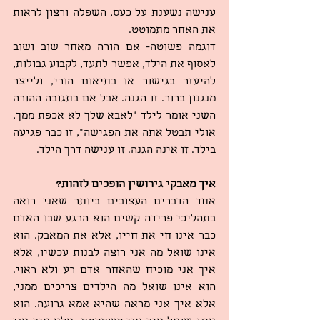
ענישה נשענת על כעס, השפלה ורצון לראות 
את האחר מתמוטט.
דוגמה פשוטה- אם הורה מאחר שוב ושוב 
לאסוף את הילד, אפשר לתעד, לקבוע גבולות, 
להיעזר בגישור או בתיאום הורי, ולייצר 
מנגנון ברור. זו הגנה. אבל אם בתגובה ההורה 
השני אומר לילד “לאבא שלך לא אכפת ממך, 
אולי תבטל אתה את הפגישה”, זו כבר פגיעה 
בילד. זו אינה הגנה. זו ענישה דרך הילד.
איך מאבקי גירושין הופכים לזהות?
אחד הדברים העצובים ביותר שאני רואה 
בתהליכי פרידה קשים הוא הרגע שבו האדם 
כבר אינו חי את חייו, אלא את המאבק. הוא 
אינו שואל מה אני רוצה לבנות עכשיו, אלא 
איך אני מוכיח שהאחר אדם רע ולא ראוי. 
הוא אינו שואל מה הילדים צריכים ממני, 
אלא איך אני מראה שהיא אמא גרועה. הוא 