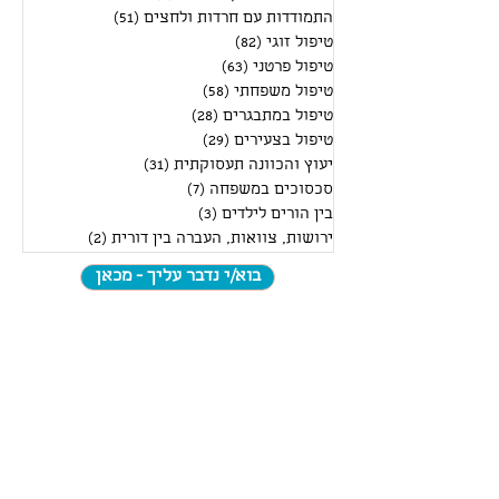
התאמה מירבית בין המועמד לעבודה ולמעסיקיו
העתידיים. רבים הם...
(150)
All Posts
150 פוסטים
תכנית רדיו- הקול פתוח
(8)
8 פוסטים
התמודדות עם חרדות ולחצים
(51)
51 פוסטים
טיפול זוגי
(82)
82 פוסטים
טיפול פרטני
(63)
63 פוסטים
טיפול משפחתי
(58)
58 פוסטים
טיפול במתבגרים
(28)
28 פוסטים
טיפול בצעירים
(29)
29 פוסטים
יעוץ והכוונה תעסוקתית
(31)
31 פוסטים
סכסוכים במשפחה
(7)
7 פוסטים
בין הורים לילדים
(3)
3 פוסטים
ירושות, צוואות, העברה בין דורית
(2)
2 פוסטים