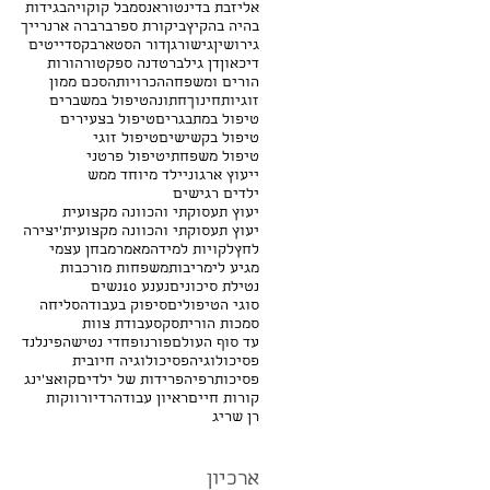
אליזבת בדינטור
אנסמבל קוקויה
בגידות
בהיה בהקיץ
ביקורת ספר
ברברה ארנרייך
גירושין
גישור
גן
דור הסטארבקס
דייטים
דיכאון
דן גילברט
דנה ספקטור
הורות
הורים ומשפחה
הכרויות
הסכם ממון
זוגיות
חינוך
חתונה
טיפול במשברים
טיפול במתבגרים
טיפול בצעירים
טיפול בקשישים
טיפול זוגי
טיפול משפחתי
טיפול פרטני
ייעוץ ארגוני
ילד מיוחד ממש
ילדים רגישים
יעוץ תעסוקתי והכוונה מקצועית
יעוץ תעסוקתי והכוונה מקצועית'
יצירה
לחץ
לקויות למידה
מאמר
מבחן עצמי
מגיע לי
מריבות
משפחות מורכבות
נטילת סיכונים
נענע 10
נשים
סוגי הטיפולים
סיפוק בעבודה
סליחה
סמכות הורית
סקס
עבודת צוות
עד סוף העולם
פורנו
פחדי נטישה
פינלנד
פסיכולוגיה
פסיכולוגיה חיובית
פסיכותרפיה
פרידות של ילדים
קואצ'ינג
קורות חיים
ראיון עבודה
רדיו
רווקות
רן שריג
ארכיון