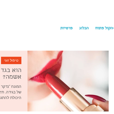
-הקול פתוח
הבלוג
פרטיות
ychology
טיפול זוגי
הוא בגד 
אשמה?
המונח "נדקר 
של בגידה. תי
היכולת להתגונ