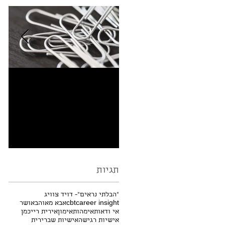
למה שרבוטים -
מי
Doodling בזמן הקשבה
מוציאים מהדעת?
תגיות
"הבלתי נראים"- דויד צוויג
career insight
cbt
אבא מאוהב
אושר
אי ודאות
אימהות
אימון
אירית רייכמן
אישיות רגישה
אישיות שברירית