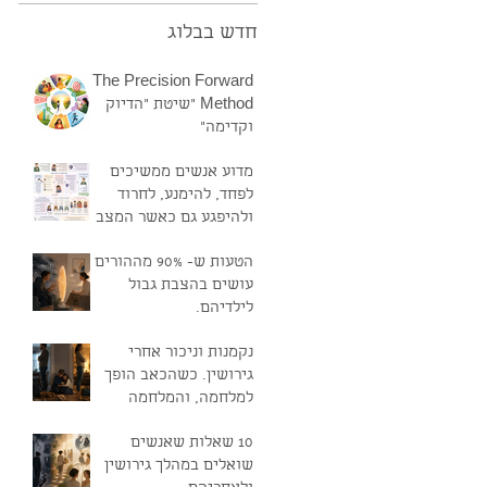
חדש בבלוג
The Precision Forward
Method "שיטת "הדיוק
וקדימה"
מדוע אנשים ממשיכים
לפחד, להימנע, לחרוד
ולהיפגע גם כאשר המצב
טוב?
הטעות ש- 90% מההורים
עושים בהצבת גבול
לילדיהם.
נקמנות וניכור אחרי
גירושין. כשהכאב הופך
למלחמה, והמלחמה
ממשיכה להחזיק את
10 שאלות שאנשים
הקשר בחיים
שואלים במהלך גירושין