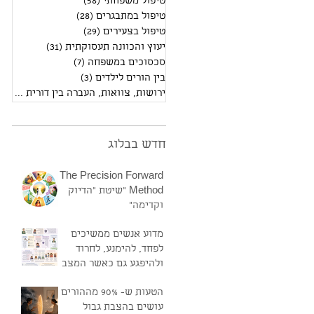
טיפול משפחתי
(58)
58 פוסטים
טיפול במתבגרים
(28)
28 פוסטים
טיפול בצעירים
(29)
29 פוסטים
יעוץ והכוונה תעסוקתית
(31)
31 פוסטים
סכסוכים במשפחה
(7)
7 פוסטים
בין הורים לילדים
(3)
3 פוסטים
ירושות, צוואות, העברה בין דורית
(2)
2 פוסטים
חדש בבלוג
The Precision Forward
Method "שיטת "הדיוק
וקדימה"
מדוע אנשים ממשיכים
לפחד, להימנע, לחרוד
ולהיפגע גם כאשר המצב
טוב?
הטעות ש- 90% מההורים
עושים בהצבת גבול