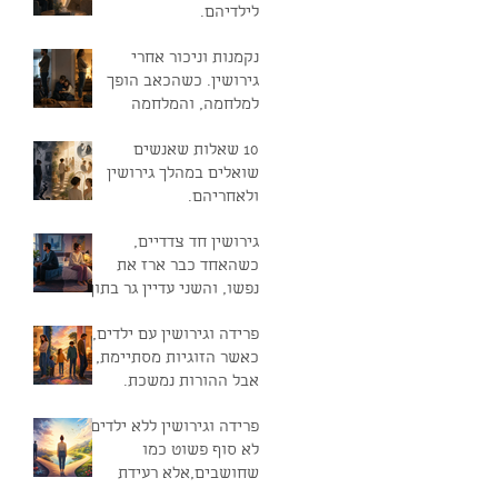
לילדיהם.
נקמנות וניכור אחרי
גירושין. כשהכאב הופך
למלחמה, והמלחמה
ממשיכה להחזיק את
10 שאלות שאנשים
הקשר בחיים
שואלים במהלך גירושין
ולאחריהם.
גירושין חד צדדיים,
כשהאחד כבר ארז את
נפשו, והשני עדיין גר בתוך
החלום
פרידה וגירושין עם ילדים,
כאשר הזוגיות מסתיימת,
אבל ההורות נמשכת.
פרידה וגירושין ללא ילדים,
לא סוף פשוט כמו
שחושבים,אלא רעידת