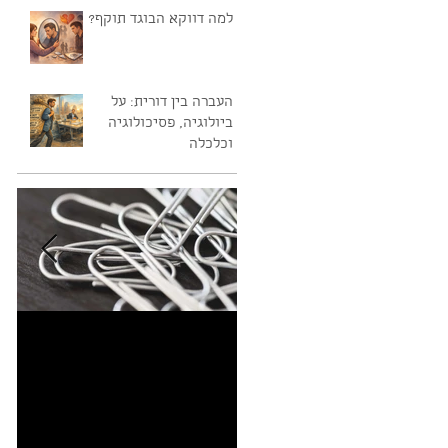
אדמה נפשית.
למה דווקא הבוגד תוקף?
העברה בין דורית: על
ביולוגיה, פסיכולוגיה
וכלכלה
למה שרבוטים -
מי
Doodling בזמן הקשבה
מוציאים מהדעת?