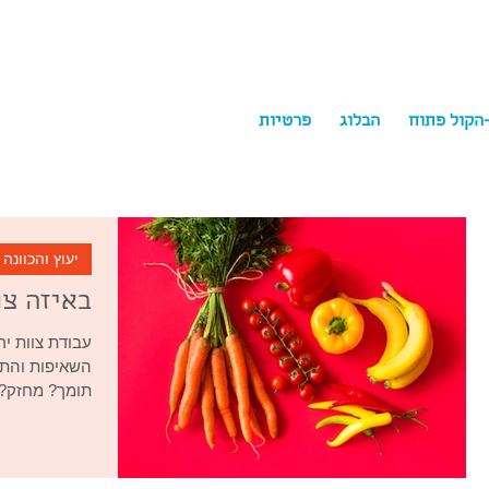
-הקול פתוח
הבלוג
פרטיות
ychology
יעוץ והכוונה
באיזה צו
עבודת צוות י
השאיפות והתש
תומך? מחזק? 
הצוות?