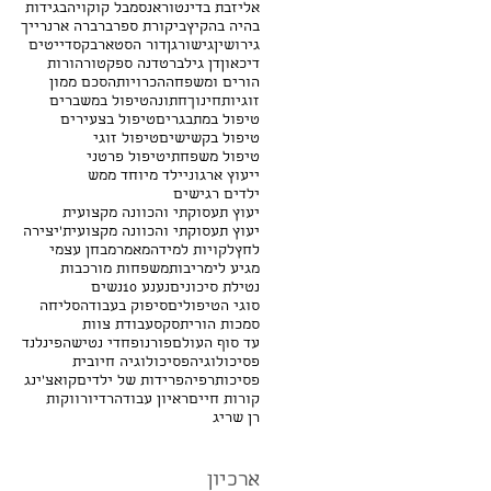
אליזבת בדינטור
אנסמבל קוקויה
בגידות
בהיה בהקיץ
ביקורת ספר
ברברה ארנרייך
גירושין
גישור
גן
דור הסטארבקס
דייטים
דיכאון
דן גילברט
דנה ספקטור
הורות
הורים ומשפחה
הכרויות
הסכם ממון
זוגיות
חינוך
חתונה
טיפול במשברים
טיפול במתבגרים
טיפול בצעירים
טיפול בקשישים
טיפול זוגי
טיפול משפחתי
טיפול פרטני
ייעוץ ארגוני
ילד מיוחד ממש
ילדים רגישים
יעוץ תעסוקתי והכוונה מקצועית
יעוץ תעסוקתי והכוונה מקצועית'
יצירה
לחץ
לקויות למידה
מאמר
מבחן עצמי
מגיע לי
מריבות
משפחות מורכבות
נטילת סיכונים
נענע 10
נשים
סוגי הטיפולים
סיפוק בעבודה
סליחה
סמכות הורית
סקס
עבודת צוות
עד סוף העולם
פורנו
פחדי נטישה
פינלנד
פסיכולוגיה
פסיכולוגיה חיובית
פסיכותרפיה
פרידות של ילדים
קואצ'ינג
קורות חיים
ראיון עבודה
רדיו
רווקות
רן שריג
ארכיון