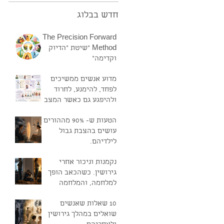
חדש בבלוג
The Precision Forward
Method "שיטת "הדיוק
וקדימה"
מדוע אנשים ממשיכים
לפחד, להימנע, לחרוד
ולהיפגע גם כאשר המצב
טוב?
הטעות ש- 90% מההורים
עושים בהצבת גבול
לילדיהם.
נקמנות וניכור אחרי
גירושין. כשהכאב הופך
למלחמה, והמלחמה
ממשיכה להחזיק את
10 שאלות שאנשים
הקשר בחיים
שואלים במהלך גירושין