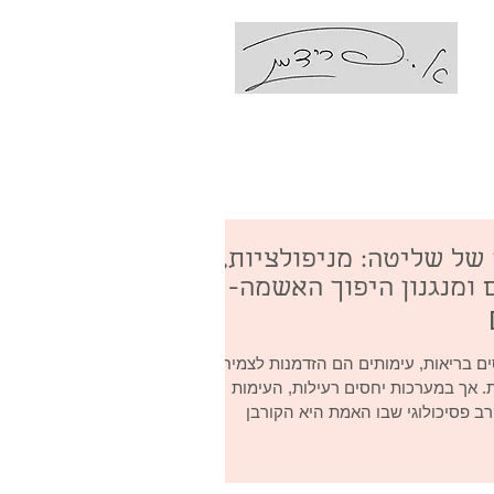
עם אביבה פרידמן
Coaching Ps
של שליטה: מניפולציות,
 ומנגנון היפוך האשמה-
ם בריאות, עימותים הם הזדמנות לצמיחה
. אך במערכות יחסים רעילות, העימות
ב פסיכולוגי שבו האמת היא הקורבן
ון המתוחכם ביותר בזירה הזו מכונה
, והבנתו היא המפתח להחזרת השליטה
והשפיות לחייכם. 1. מהי מניפולציה ואיפה היא פוגשת