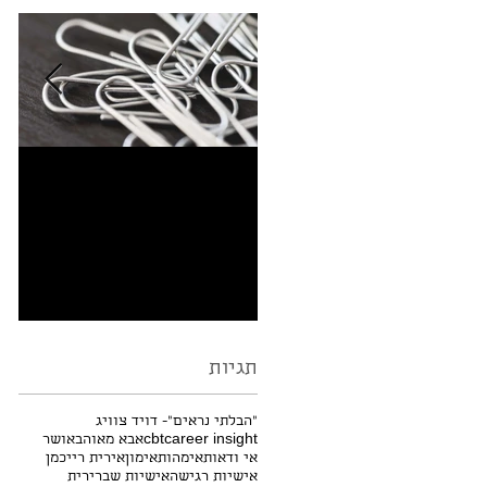
למה שרבוטים -
מי
Doodling בזמן הקשבה
מוציאים מהדעת?
תגיות
"הבלתי נראים"- דויד צוויג
career insight
cbt
אבא מאוהב
אושר
אי ודאות
אימהות
אימון
אירית רייכמן
אישיות רגישה
אישיות שברירית