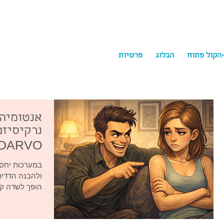
-הקול פתוח
הבלוג
פרטיות
ychology
אנטומיה 
נרקיסיזם
DARVO
במערכות יחסי
ולהבנה הדדית
הופך לשדה קר
הראשון. המנגנ
DARVO