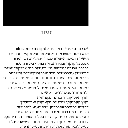
תגיות
"הבלתי נראים"- דויד צוויג
career insight
cbt
אבא מאוהב
אושר
אי ודאות
אימהות
אימון
אירית רייכמן
אישיות רגישה
אישיות שברירית
אליזבת בדינטור
אנסמבל קוקויה
בגידות
בהיה בהקיץ
ביקורת ספר
ברברה ארנרייך
גירושין
גישור
גן
דור הסטארבקס
דייטים
דיכאון
דן גילברט
דנה ספקטור
הורות
הורים ומשפחה
הכרויות
הסכם ממון
זוגיות
חינוך
חתונה
טיפול במשברים
טיפול במתבגרים
טיפול בצעירים
טיפול בקשישים
טיפול זוגי
טיפול משפחתי
טיפול פרטני
ייעוץ ארגוני
ילד מיוחד ממש
ילדים רגישים
יעוץ תעסוקתי והכוונה מקצועית
יעוץ תעסוקתי והכוונה מקצועית'
יצירה
לחץ
לקויות למידה
מאמר
מבחן עצמי
מגיע לי
מריבות
משפחות מורכבות
נטילת סיכונים
נענע 10
נשים
סוגי הטיפולים
סיפוק בעבודה
סליחה
סמכות הורית
סקס
עבודת צוות
עד סוף העולם
פורנו
פחדי נטישה
פינלנד
פסיכולוגיה
פסיכולוגיה חיובית
פסיכותרפיה