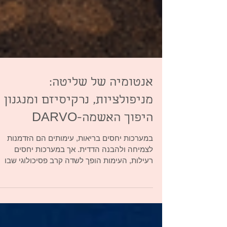
אנטומיה של שליטה:
מניפולציות, נרקיסיזם ומנגנון
היפוך האשמה-DARVO
במערכות יחסים בריאות, עימותים הם הזדמנות
לצמיחה ולהבנה הדדית. אך במערכות יחסים
רעילות, העימות הופך לשדה קרב פסיכולוגי שבו
האמת היא הקורבן הראשון. המנגנון המתוחכם
ביותר בזירה הזו מכונה DARVO, והבנתו היא
המפתח להחזרת השליטה והשפיות 