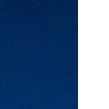
מניפולציה ואיפה היא פוגשת אותנו? מניפולציה הי
התנהגות החוצה גבולות במטרה להשיג כוח או
שליטה באינטראקציה בינאישית. היא קיימת על רצ
(ספקטרום): החל מ"שקרים לבנים" חברתיים ועד
להתעללות פסיכולוגית שיטתית. אנשים הנוקטים
במניפולציות עושים ז