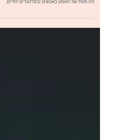
בגידה
אני חושבת שאחרי מוות בגידה זו החוויה הקשה
ביותר שאדם יכול לחוות בחייו. היא קרובה למוות.
זהו מוות של האמון באנשים ובפרטנרים לחיים,
אובדן...