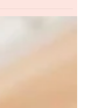
ll its diversity will occupy the center of attention
of young people who embark on their...