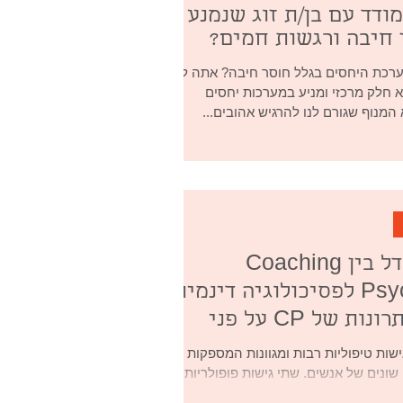
ודד עם בן/ת זוג שנמנע
 חיבה ורגשות חמים?
ערכת היחסים בגלל חוסר חיבה? אתה לא
א חלק מרכזי ומניע במערכות יחסים
 המנוף שגורם לנו להרגיש אהובים...
מהו ההבדל בין Coaching
Psychology לפסיכולוגיה דינמית
ומהם היתרונות של CP על פני
נמי?
גישות טיפוליות רבות ומגוונות המספקות
ונים של אנשים. שתי גישות פופולריות הן
Coachin...