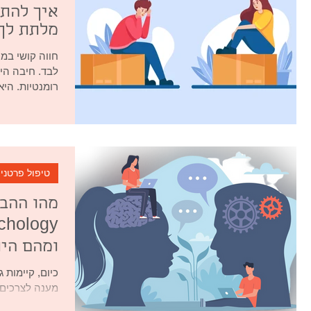
איך להתמ
מלתת לך
חווה קושי במ
לבד. חיבה הי
רומנטיות. היא
טיפול פרטני
טיפול די
כיום, קיימות 
מענה לצרכים ש
פסיכולוגיה דינמית ו-g