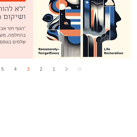
"לא להור
ושיקום 
"הגוף חזר אב
בהחלמה, משפח
שלמים בגופם ל
5
4
3
2
1