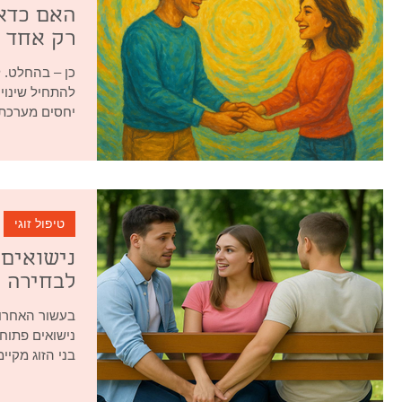
האם כדאי
רק אחד מ
כן – בהחלט. ל
יחסים מערכת ז
טיפול זוגי
נישואים 
לבחירה ו
בעשור האחרון 
נישואים פתוחי
בני הזוג מקיי