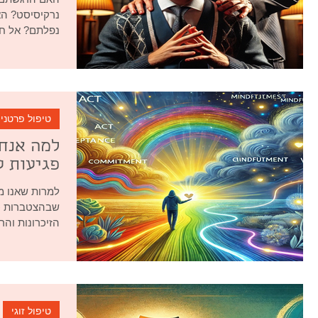
נרקיסיסט? הא
נפלתם? אל חשש
טיפול פרטני
למה אנחנ
פגיעות ע
למרות שאנו מ
שבהצטברות כע
הזיכרונות והר
טיפול זוגי