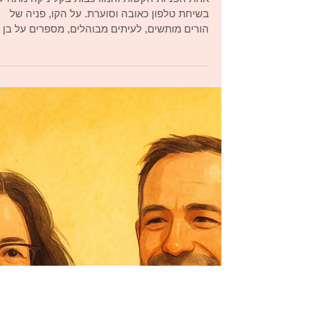
עם ילד בוגר, הזקוק לטיפול, א
מסרב להגיע?
אחת הפניות הקשות והמורכבות בקליניקה מתחיל
בשיחת טלפון כאובה וסוערת. על הקו, פניה של
הורים מותשים, לעיתים מבוהלים, מספרים על בן א
בת בוגרים במצוקה עמוקה: דיכאון, הסתגרות בחד
התפרצויות זעם, תובענות, לעג וציניות יחד עם
התנכרות להורים. חוסר תפקוד מוכלל, קשרים
הרסניים, וכמובן תלות כלכלית ממושכת, שנתפסת
כמובנת מאליה. הם רוצים עזרה. הצאצא/ית-מסרב
/בתוקף. מקרים אלה מפעילים כמעט כל מטפל.
מדובר בסבל ברור, יש דחיפות, ויש חלל בחדר: מי
שעבורו מבקשים טיפול, אינו מוכן להיות מטופל.
ההרגש