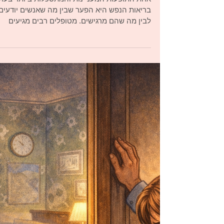
כאשר המצב טוב?
אחת התופעות המעניינות והמתסכלות ביותר בעו
בריאות הנפש היא הפער שבין מה שאנשים יודעים
לבין מה שהם מרגישים. מטופלים רבים מגיעים
לטיפול כשהם מבינים היטב את מצבם. הם יודעים
שבן זוגם אוהב אותם, שהמנהל שלהם אינו מחפש
לפטר אותם, שהם מוכשרים, מוערכים ובעלי יכולות
ובכל זאת, הם חיים בתחושת חרדה מתמדת,
חוששים מדחייה, נבהלים מביקורת, מתקשים לסמ
על אחרים או מוצאים את עצמם חוזרים שוב ושוב
לאותם דפוסים הרסניים. השאלה המתבקשת היא
מדוע הבנה שכלית אינה מספיקה כדי להשתחרר
מהסבל? סכמה תרפיה